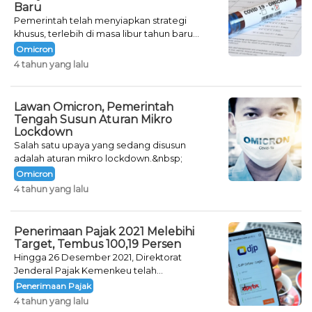
Baru
Pemerintah telah menyiapkan strategi
khusus, terlebih di masa libur tahun baru
seperti saat ini.
Omicron
4 tahun yang lalu
Lawan Omicron, Pemerintah
Tengah Susun Aturan Mikro
Lockdown
Salah satu upaya yang sedang disusun
adalah aturan mikro lockdown.&nbsp;
Omicron
4 tahun yang lalu
Penerimaan Pajak 2021 Melebihi
Target, Tembus 100,19 Persen
Hingga 26 Desember 2021, Direktorat
Jenderal Pajak Kemenkeu telah
mencatatkan jumlah neto penerimaan pajak
Penerimaan Pajak
sebesar Rp 1.231,87 triliun.&nbsp;
4 tahun yang lalu