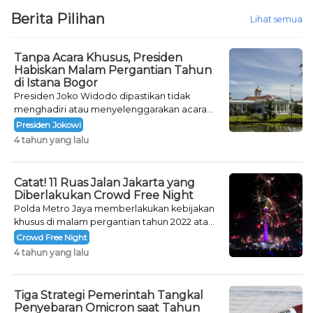
Berita Pilihan
Lihat semua
Tanpa Acara Khusus, Presiden
Habiskan Malam Pergantian Tahun
di Istana Bogor
Presiden Joko Widodo dipastikan tidak
menghadiri atau menyelenggarakan acara
khusus untuk mengisi malam pergantian
Presiden Jokowi
tahun.
4 tahun yang lalu
Catat! 11 Ruas Jalan Jakarta yang
Diberlakukan Crowd Free Night
Polda Metro Jaya memberlakukan kebijakan
khusus di malam pergantian tahun 2022 atau
Crowd Free Night selama dua hari.
Crowd Free Night
4 tahun yang lalu
Tiga Strategi Pemerintah Tangkal
Penyebaran Omicron saat Tahun