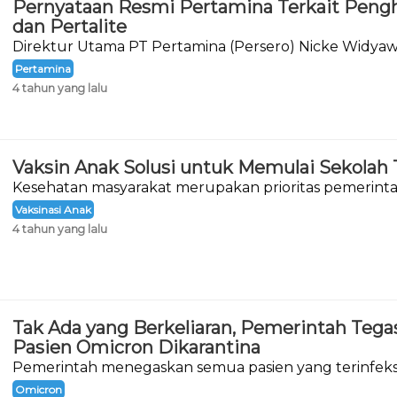
Pernyataan Resmi Pertamina Terkait Pen
dan Pertalite
Direktur Utama PT Pertamina (Persero) Nicke Widya
pernyataan resminya terkait wacana penghapusan 
Pertamina
Pertalite.
4 tahun yang lalu
Vaksin Anak Solusi untuk Memulai Sekolah
Kesehatan masyarakat merupakan prioritas pemerin
Covid-19 di tanah air.
Vaksinasi Anak
4 tahun yang lalu
Tak Ada yang Berkeliaran, Pemerintah Teg
Pasien Omicron Dikarantina
Pemerintah menegaskan semua pasien yang terinfeksi
19 sedang menjalani karantina.
Omicron