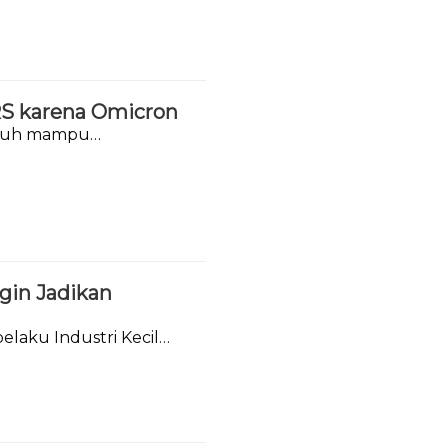
 RS karena Omicron
tubuh mampu
ngin Jadikan
laku Industri Kecil