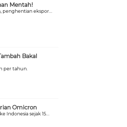
han Mentah!
ya, penghentian ekspor
 Tambah Bakal
on per tahun.
arian Omicron
ke Indonesia sejak 15