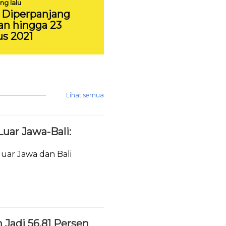
ng lalu
Diperpanjang
an hingga 23
s 2021
Lihat semua
uar Jawa-Bali:
luar Jawa dan Bali
Jadi 56,81 Persen