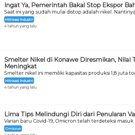
Ingat Ya, Pemerintah Bakal Stop Ekspor Ba
Saat ini yang sudah mulai distop adalah nikel. Nantin
berikutnya adalah bahan mentah bauksit.
Hilirisasi Industri
4 tahun yang lalu
Smelter Nikel di Konawe Diresmikan, Nilai
Meningkat
Smelter nikel ini memiliki kapasitas produksi 1,8 juta t
Hilirisasi Industri
4 tahun yang lalu
Lima Tips Melindungi Diri dari Penularan V
Varian baru Covid-19, Omicron telah terdeteksi masuk 
Desember 2021.
Omicron