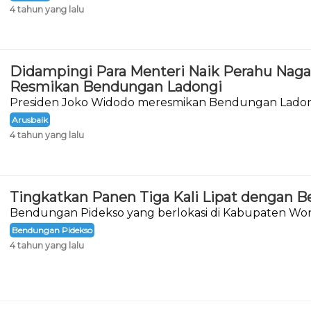
4 tahun yang lalu
Didampingi Para Menteri Naik Perahu Naga
Resmikan Bendungan Ladongi
Presiden Joko Widodo meresmikan Bendungan Ladon
Kolaka Timur, Provinsi Sulawesi Tenggara
Arusbaik
4 tahun yang lalu
Tingkatkan Panen Tiga Kali Lipat dengan 
Bendungan Pidekso yang berlokasi di Kabupaten Wono
akhirnya diresmikan.
Bendungan Pidekso
4 tahun yang lalu