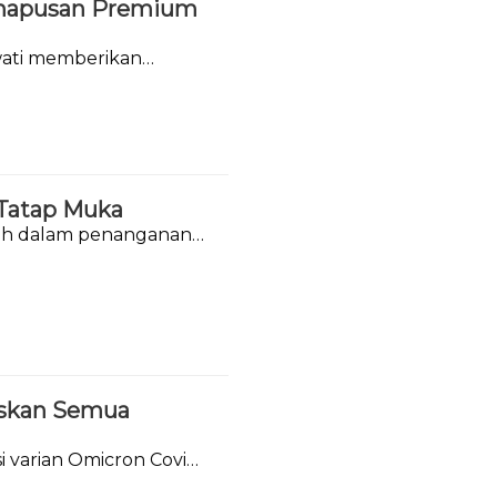
ghapusan Premium
wati memberikan
BBM Premium dan
 Tatap Muka
tah dalam penanganan
askan Semua
 varian Omicron Covid-