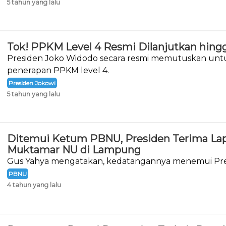
5 tahun yang lalu
Tok! PPKM Level 4 Resmi Dilanjutkan hingg
Presiden Joko Widodo secara resmi memutuskan un
penerapan PPKM level 4.
Presiden Jokowi
5 tahun yang lalu
Ditemui Ketum PBNU, Presiden Terima Lap
Muktamar NU di Lampung
Gus Yahya mengatakan, kedatangannya menemui Pre
melaporkan hasil Muktamar ke-34 NU.
PBNU
4 tahun yang lalu