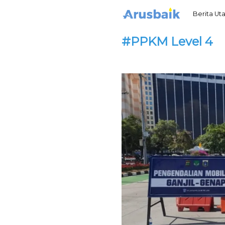
Berita U
#PPKM Level 4