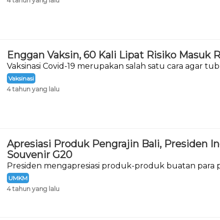
4 tahun yang lalu
Enggan Vaksin, 60 Kali Lipat Risiko Masuk
Vaksinasi Covid-19 merupakan salah satu cara agar 
menghadapi virus Corona.
Vaksinasi
4 tahun yang lalu
Apresiasi Produk Pengrajin Bali, Presiden I
Souvenir G20
Presiden mengapresiasi produk-produk buatan para pe
Menengah (IKM) di Provinsi Bali.
UMKM
4 tahun yang lalu