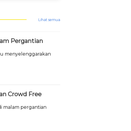
Lihat semua
lam Pergantian
tau menyelenggarakan
.
ukan Crowd Free
i malam pergantian