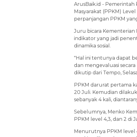
ArusBaik.id - Pemerint
Masyarakat (PPKM) Level 
perpanjangan PPKM yang 
Juru bicara Kementerian 
indikator yang jadi pene
dinamika sosial.
"Hal ini tentunya dapat 
dan mengevaluasi secara 
dikutip dari Tempo, Selasa
PPKM darurat pertama kal
20 Juli. Kemudian dilak
sebanyak 4 kali, diantaran
Sebelumnya, Menko Kema
PPKM level 4,3, dan 2 di J
Menurutnya PPKM level 4