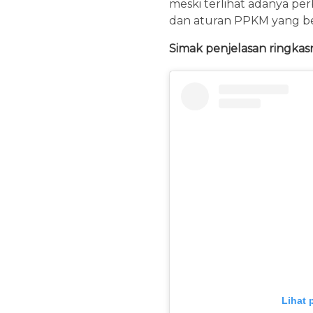
meski terlihat adanya per
dan aturan PPKM yang be
Simak penjelasan ringkasn
Lihat 