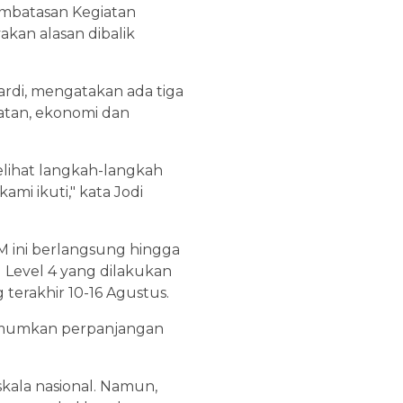
mbatasan Kegiatan
kan alasan dibalik
ardi, mengatakan ada tiga
hatan, ekonomi dan
elihat langkah-langkah
i ikuti," kata Jodi
M ini berlangsung hingga
Level 4 yang dilakukan
g terakhir 10-16 Agustus.
gumumkan perpanjangan
ala nasional. Namun,