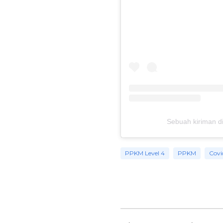
Sebuah kiriman di
PPKM Level 4
PPKM
Covi