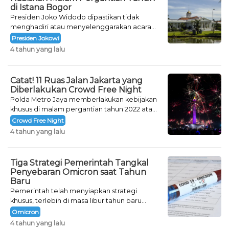
di Istana Bogor
Presiden Joko Widodo dipastikan tidak
menghadiri atau menyelenggarakan acara
khusus untuk mengisi malam pergantian
Presiden Jokowi
tahun.
4 tahun yang lalu
Catat! 11 Ruas Jalan Jakarta yang
Diberlakukan Crowd Free Night
Polda Metro Jaya memberlakukan kebijakan
khusus di malam pergantian tahun 2022 atau
Crowd Free Night selama dua hari.
Crowd Free Night
4 tahun yang lalu
Tiga Strategi Pemerintah Tangkal
Penyebaran Omicron saat Tahun
Baru
Pemerintah telah menyiapkan strategi
khusus, terlebih di masa libur tahun baru
seperti saat ini.
Omicron
4 tahun yang lalu