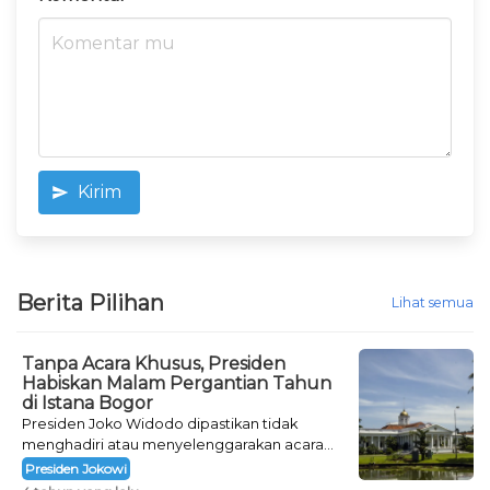
Kirim
Berita Pilihan
Lihat semua
Tanpa Acara Khusus, Presiden
Habiskan Malam Pergantian Tahun
di Istana Bogor
Presiden Joko Widodo dipastikan tidak
menghadiri atau menyelenggarakan acara
khusus untuk mengisi malam pergantian
Presiden Jokowi
tahun.