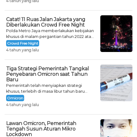
4 tahun yang lalu
Catat! 11 Ruas Jalan Jakarta yang
Diberlakukan Crowd Free Night
Polda Metro Jaya memberlakukan kebijakan
khusus di malam pergantian tahun 2022 atau
Crowd Free Night selama dua hari.
Crowd Free Night
4 tahun yang lalu
Tiga Strategi Pemerintah Tangkal
Penyebaran Omicron saat Tahun
Baru
Pemerintah telah menyiapkan strategi
khusus, terlebih di masa libur tahun baru
seperti saat ini.
Omicron
4 tahun yang lalu
Lawan Omicron, Pemerintah
Tengah Susun Aturan Mikro
Lockdown