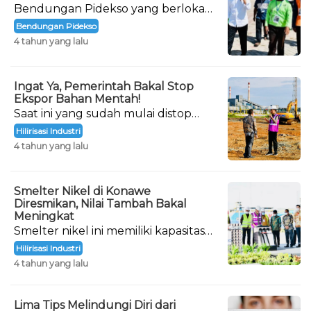
Bendungan Pidekso yang berlokasi
di Kabupaten Wonogiri, Jawa
Bendungan Pidekso
Tengah, akhirnya diresmikan.
4 tahun yang lalu
Ingat Ya, Pemerintah Bakal Stop
Ekspor Bahan Mentah!
Saat ini yang sudah mulai distop
adalah nikel. Nantinya, penghentian
Hilirisasi Industri
ekspor berikutnya adalah bahan
4 tahun yang lalu
mentah bauksit.
Smelter Nikel di Konawe
Diresmikan, Nilai Tambah Bakal
Meningkat
Smelter nikel ini memiliki kapasitas
produksi 1,8 juta ton per tahun.
Hilirisasi Industri
4 tahun yang lalu
Lima Tips Melindungi Diri dari