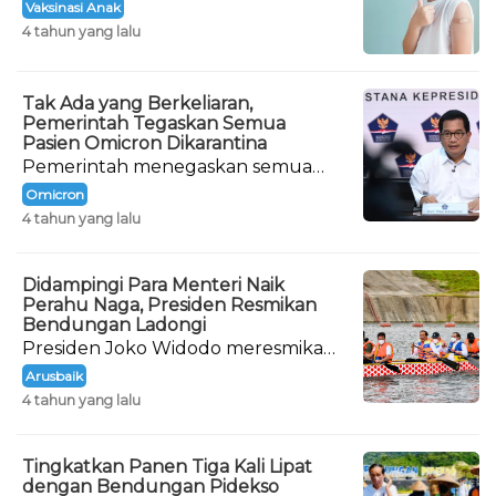
prioritas pemerintah dalam
Vaksinasi Anak
penanganan Covid-19 di tanah air.
4 tahun yang lalu
Tak Ada yang Berkeliaran,
Pemerintah Tegaskan Semua
Pasien Omicron Dikarantina
Pemerintah menegaskan semua
pasien yang terinfeksi varian
Omicron
Omicron Covid-19 sedang menjalani
4 tahun yang lalu
karantina.
Didampingi Para Menteri Naik
Perahu Naga, Presiden Resmikan
Bendungan Ladongi
Presiden Joko Widodo meresmikan
Bendungan Ladongi di Kabupaten
Arusbaik
Kolaka Timur, Provinsi Sulawesi
4 tahun yang lalu
Tenggara
Tingkatkan Panen Tiga Kali Lipat
dengan Bendungan Pidekso