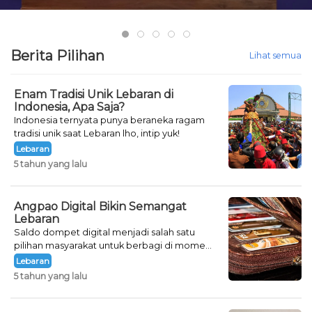
Berita Pilihan
Lihat semua
Enam Tradisi Unik Lebaran di
Indonesia, Apa Saja?
Indonesia ternyata punya beraneka ragam
tradisi unik saat Lebaran lho, intip yuk!
Lebaran
5 tahun yang lalu
Angpao Digital Bikin Semangat
Lebaran
Saldo dompet digital menjadi salah satu
pilihan masyarakat untuk berbagi di momen
Lebaran.
Lebaran
5 tahun yang lalu