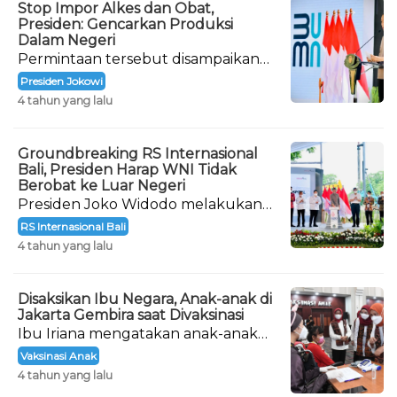
Stop Impor Alkes dan Obat,
Presiden: Gencarkan Produksi
Dalam Negeri
Permintaan tersebut disampaikan
langsung oleh Presiden Joko
Presiden Jokowi
Widodo saat meresmikan
4 tahun yang lalu
pembangunan Rumah Sakit
Internasional Bali.
Groundbreaking RS Internasional
Bali, Presiden Harap WNI Tidak
Berobat ke Luar Negeri
Presiden Joko Widodo melakukan
peletakan batu pertama atau
RS Internasional Bali
groundbreaking Rumah Sakit (RS)
4 tahun yang lalu
Internasional Bali.
Disaksikan Ibu Negara, Anak-anak di
Jakarta Gembira saat Divaksinasi
Ibu Iriana mengatakan anak-anak
yang menjadi peserta dalam giat
Vaksinasi Anak
vaksinasi ini tidak ada yang takut.
4 tahun yang lalu