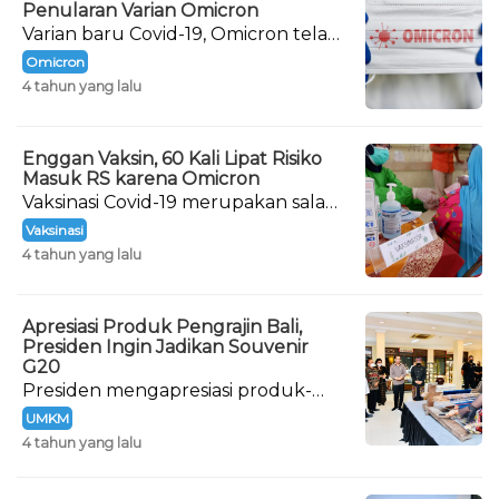
Penularan Varian Omicron
Varian baru Covid-19, Omicron telah
terdeteksi masuk ke Indonesia
Omicron
sejak 15 Desember 2021.
4 tahun yang lalu
Enggan Vaksin, 60 Kali Lipat Risiko
Masuk RS karena Omicron
Vaksinasi Covid-19 merupakan salah
satu cara agar tubuh mampu
Vaksinasi
menghadapi virus Corona.
4 tahun yang lalu
Apresiasi Produk Pengrajin Bali,
Presiden Ingin Jadikan Souvenir
G20
Presiden mengapresiasi produk-
produk buatan para pelaku
UMKM
Industri Kecil Menengah (IKM) di
4 tahun yang lalu
Provinsi Bali.