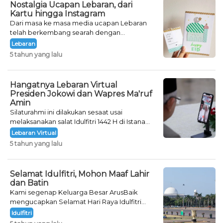
Nostalgia Ucapan Lebaran, dari
Kartu hingga Instagram
Dari masa ke masa media ucapan Lebaran
telah berkembang searah dengan
perkembangan tekhnologi pada masanya.
Lebaran
5 tahun yang lalu
Hangatnya Lebaran Virtual
Presiden Jokowi dan Wapres Ma'ruf
Amin
Silaturahmi ini dilakukan sesaat usai
melaksanakan salat Idulfitri 1442 H di Istana
Kepresidenan Bogor, Jawa Barat.
Lebaran Virtual
5 tahun yang lalu
Selamat Idulfitri, Mohon Maaf Lahir
dan Batin
Kami segenap Keluarga Besar ArusBaik
mengucapkan Selamat Hari Raya Idulfitri
1442 Hijriah
Idulfitri