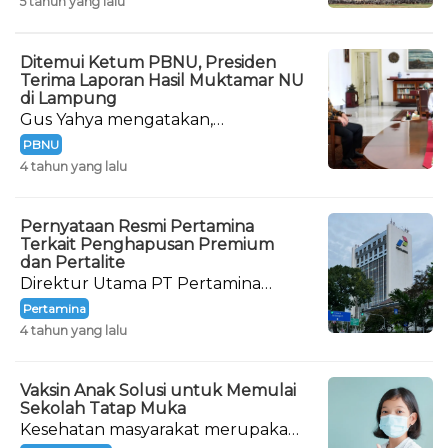
5 tahun yang lalu
Ditemui Ketum PBNU, Presiden
Terima Laporan Hasil Muktamar NU
di Lampung
Gus Yahya mengatakan,
kedatangannya menemui Presiden
PBNU
dalam rangka melaporkan hasil
4 tahun yang lalu
Muktamar ke-34 NU.
Pernyataan Resmi Pertamina
Terkait Penghapusan Premium
dan Pertalite
Direktur Utama PT Pertamina
(Persero) Nicke Widyawati
Pertamina
memberikan pernyataan resminya
4 tahun yang lalu
terkait wacana penghapusan BBM
Premium dan Pertalite.
Vaksin Anak Solusi untuk Memulai
Sekolah Tatap Muka
Kesehatan masyarakat merupakan