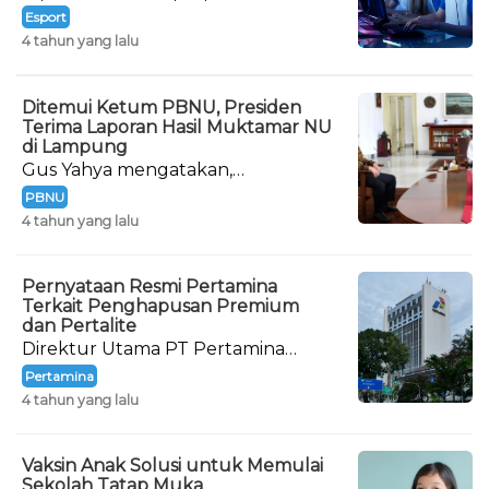
keputusan hingga 480 keputusan per menit.
Esport
4 tahun yang lalu
Ditemui Ketum PBNU, Presiden
Terima Laporan Hasil Muktamar NU
di Lampung
Gus Yahya mengatakan,
kedatangannya menemui Presiden
PBNU
dalam rangka melaporkan hasil
4 tahun yang lalu
Muktamar ke-34 NU.
Pernyataan Resmi Pertamina
Terkait Penghapusan Premium
dan Pertalite
Direktur Utama PT Pertamina
(Persero) Nicke Widyawati
Pertamina
memberikan pernyataan resminya
4 tahun yang lalu
terkait wacana penghapusan BBM
Premium dan Pertalite.
Vaksin Anak Solusi untuk Memulai
Sekolah Tatap Muka