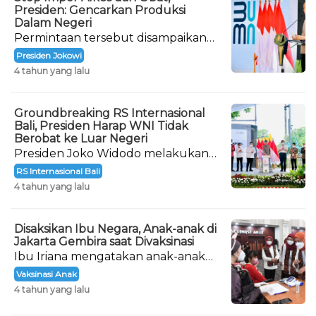
Presiden: Gencarkan Produksi
Dalam Negeri
Permintaan tersebut disampaikan
langsung oleh Presiden Joko
Presiden Jokowi
Widodo saat meresmikan
4 tahun yang lalu
pembangunan Rumah Sakit
Internasional Bali.
Groundbreaking RS Internasional
Bali, Presiden Harap WNI Tidak
Berobat ke Luar Negeri
Presiden Joko Widodo melakukan
peletakan batu pertama atau
RS Internasional Bali
groundbreaking Rumah Sakit (RS)
4 tahun yang lalu
Internasional Bali.
Disaksikan Ibu Negara, Anak-anak di
Jakarta Gembira saat Divaksinasi
Ibu Iriana mengatakan anak-anak
yang menjadi peserta dalam giat
Vaksinasi Anak
vaksinasi ini tidak ada yang takut.
4 tahun yang lalu