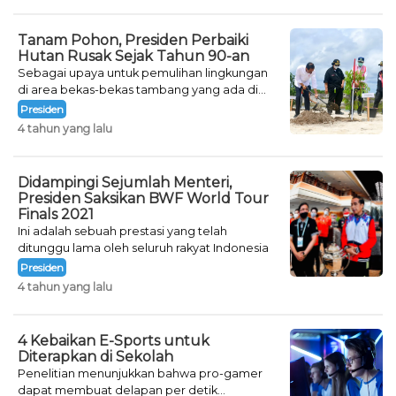
Tanam Pohon, Presiden Perbaiki
Hutan Rusak Sejak Tahun 90-an
Sebagai upaya untuk pemulihan lingkungan
di area bekas-bekas tambang yang ada di
Provinsi Kalimantan Barat, Presiden Joko
Presiden
Widodo melakukan penanaman pohon.
4 tahun yang lalu
Didampingi Sejumlah Menteri,
Presiden Saksikan BWF World Tour
Finals 2021
Ini adalah sebuah prestasi yang telah
ditunggu lama oleh seluruh rakyat Indonesia
Presiden
4 tahun yang lalu
4 Kebaikan E-Sports untuk
Diterapkan di Sekolah
Penelitian menunjukkan bahwa pro-gamer
dapat membuat delapan per detik