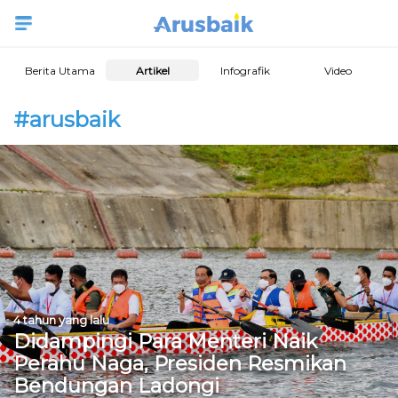
Berita Utama
Artikel
Infografik
Video
#arusbaik
4 tahun yang lalu
Didampingi Para Menteri Naik
Perahu Naga, Presiden Resmikan
Bendungan Ladongi