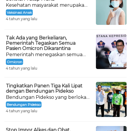
Kesehatan masyarakat merupakan
prioritas pemerintah dalam
Vaksinasi Anak
penanganan Covid-19 di tanah air.
4 tahun yang lalu
Tak Ada yang Berkeliaran,
Pemerintah Tegaskan Semua
Pasien Omicron Dikarantina
Pemerintah menegaskan semua
pasien yang terinfeksi varian
Omicron
Omicron Covid-19 sedang menjalani
4 tahun yang lalu
karantina.
Tingkatkan Panen Tiga Kali Lipat
dengan Bendungan Pidekso
Bendungan Pidekso yang berlokasi
di Kabupaten Wonogiri, Jawa
Bendungan Pidekso
Tengah, akhirnya diresmikan.
4 tahun yang lalu
Stop Impor Alkes dan Obat,