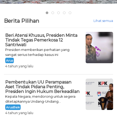
Berita Pilihan
Lihat semua
Beri Atensi Khusus, Presiden Minta
Tindak Tegas Pemerkosa 12
Santriwati
Presiden memberikan perhatian yang
sangat serius terhadap kasus ini
Arus
4 tahun yang lalu
Pembentukan UU Perampasan
Aset Tindak Pidana Penting,
Presiden Ingin Hukum Berkeadilan
Kepala Negara, mendorong untuk segera
ditetapkannya Undang-Undang
Perampasan Aset Tindak Pidana terkait
ArusBaik
sebagai upaya untuk pemulihan aset.
4 tahun yang lalu