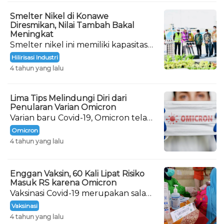
Smelter Nikel di Konawe
Diresmikan, Nilai Tambah Bakal
Meningkat
Smelter nikel ini memiliki kapasitas
produksi 1,8 juta ton per tahun.
Hilirisasi Industri
4 tahun yang lalu
Lima Tips Melindungi Diri dari
Penularan Varian Omicron
Varian baru Covid-19, Omicron telah
terdeteksi masuk ke Indonesia
Omicron
sejak 15 Desember 2021.
4 tahun yang lalu
Enggan Vaksin, 60 Kali Lipat Risiko
Masuk RS karena Omicron
Vaksinasi Covid-19 merupakan salah
satu cara agar tubuh mampu
Vaksinasi
menghadapi virus Corona.
4 tahun yang lalu