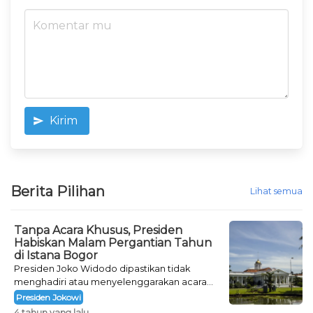
Kirim
Berita Pilihan
Lihat semua
Tanpa Acara Khusus, Presiden
Habiskan Malam Pergantian Tahun
di Istana Bogor
Presiden Joko Widodo dipastikan tidak
menghadiri atau menyelenggarakan acara
khusus untuk mengisi malam pergantian
Presiden Jokowi
tahun.
4 tahun yang lalu