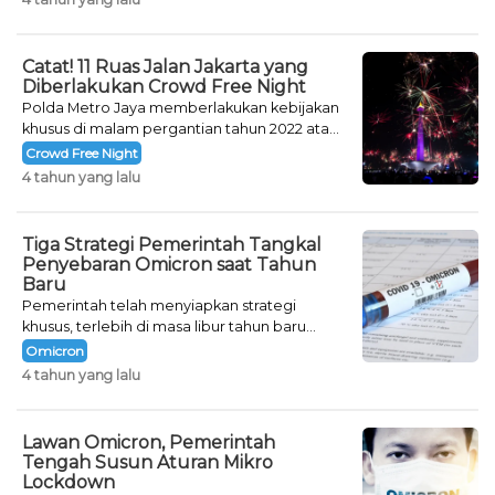
Catat! 11 Ruas Jalan Jakarta yang
Diberlakukan Crowd Free Night
Polda Metro Jaya memberlakukan kebijakan
khusus di malam pergantian tahun 2022 atau
Crowd Free Night selama dua hari.
Crowd Free Night
4 tahun yang lalu
Tiga Strategi Pemerintah Tangkal
Penyebaran Omicron saat Tahun
Baru
Pemerintah telah menyiapkan strategi
khusus, terlebih di masa libur tahun baru
seperti saat ini.
Omicron
4 tahun yang lalu
Lawan Omicron, Pemerintah
Tengah Susun Aturan Mikro
Lockdown